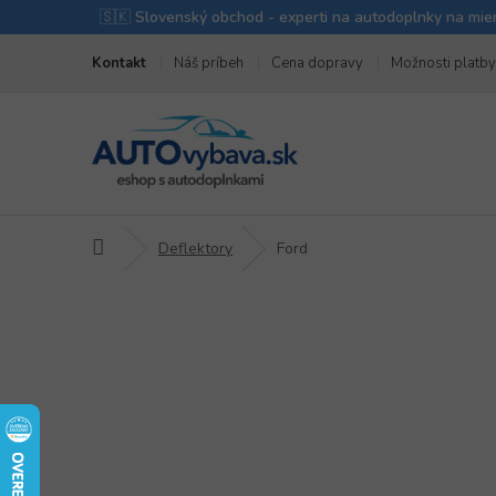
Prejsť
Kontakt
Náš príbeh
Cena dopravy
Možnosti platby
na
obsah
Domov
Deflektory
Ford