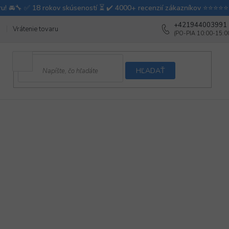
+421944003991
Vrátenie tovaru
Ako testujeme autodoplnky
Ako balíme v autovy
HĽADAŤ