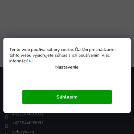
Tento web používa súbory cookie. Ďalším prechádzaním
tohto webu vyjadrujete súhlas s ich používaním. Viac
informácií
tu
.
Nastavenie
Z
á
p
ä
Kontakt
t
Súhlasím
i
shop
@
autovybava.sk
e
+421944003991
+421944003991
autovybava