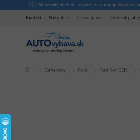
Prejsť
Kontakt
Náš príbeh
Cena dopravy
Možnosti platby
na
obsah
Domov
Deflektory
Ford
Ford RANGER