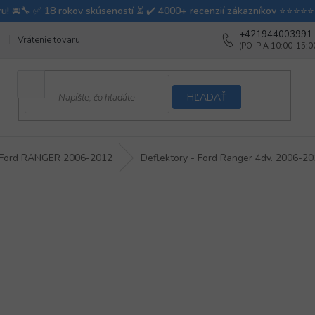
+421944003991
Vrátenie tovaru
Ako testujeme autodoplnky
Ako balíme v autovy
HĽADAŤ
Ford RANGER 2006-2012
Deflektory - Ford Ranger 4dv. 2006-2