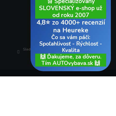
🛒 Špecializovaný
SLOVENSKÝ e-shop už
od roku 2007
Instagram
4,8⭐ zo 4000+ recenzií
na Heureke
Čo sa vám páči:
Spoľahlivosť - Rýchlosť -
Kvalita
Sledovať na Instagrame
🙌 Ďakujeme, za dôveru.
Tím AUTOvybava.sk 🙌
Copyright 2026
AUTOvybava.sk
. Všetky práva vyhradené.
Vytvoril Shoptet