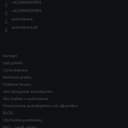
+421944003991
+421944003991
autovybava
autovybava.sk
VŠETKO O NÁKUPE
Kontakt
Náš príbeh
Cena dopravy
Možnosti platby
Vrátenie tovaru
Ako testujeme autodoplnky
Ako balíme v autovybave
Fotorecenzie autodoplnkov od zákazníkov
BLOG
Obchodné podmienky
FAQ - časté otázky