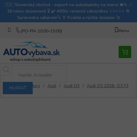
Prejsť
na
obsah
Nákupn
košík
/
Deflektory
/
Audi
/
Audi Q3
/
Audi Q3 2018- Q3 F3
HĽADAŤ
Domov