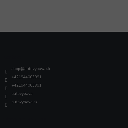
Z
á
p
ä
Kontakt
t
i
shop
@
autovybava.sk
e
+421944003991
+421944003991
autovybava
autovybava.sk
VŠETKO O NÁKUPE