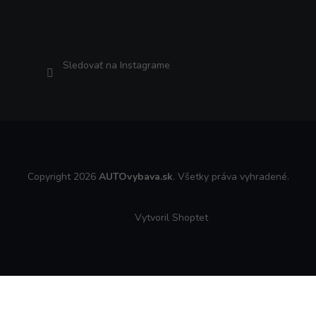
Sledovať na Instagrame
Copyright 2026
AUTOvybava.sk
. Všetky práva vyhradené.
Vytvoril Shoptet