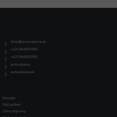
Z
á
p
ä
Kontakt
t
i
shop
@
autovybava.sk
e
+421944003991
+421944003991
autovybava
autovybava.sk
VŠETKO O NÁKUPE
Kontakt
Náš príbeh
Cena dopravy