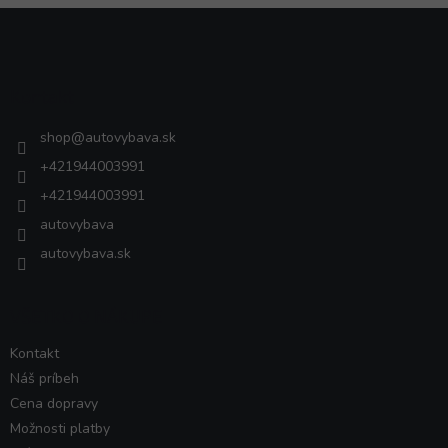
Z
á
p
ä
Kontakt
t
i
shop
@
autovybava.sk
e
+421944003991
+421944003991
autovybava
autovybava.sk
VŠETKO O NÁKUPE
Kontakt
Náš príbeh
Cena dopravy
Možnosti platby