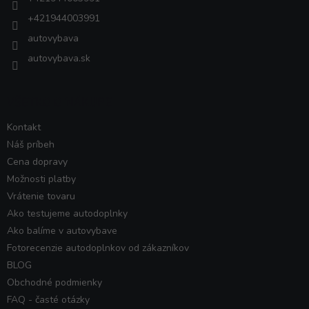
+421944003991
autovybava
autovybava.sk
VŠETKO O NÁKUPE
Kontakt
Náš príbeh
Cena dopravy
Možnosti platby
Vrátenie tovaru
Ako testujeme autodoplnky
Ako balíme v autovybave
Fotorecenzie autodoplnkov od zákazníkov
BLOG
Obchodné podmienky
FAQ - časté otázky