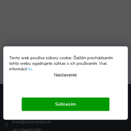
Tento web používa súbory cookie. Ďalším prechádzaním
tohto webu vyjadrujete súhlas s ich používaním. Viac
informácií
tu
.
Nastavenie
Z
á
p
Súhlasím
ä
Kontakt
t
i
shop
@
autovybava.sk
e
+421944003991