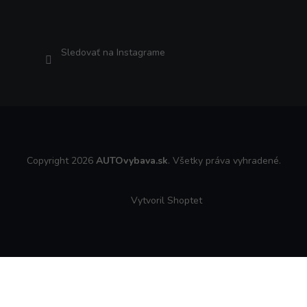
Sledovať na Instagrame
Copyright 2026
AUTOvybava.sk
. Všetky práva vyhradené.
Vytvoril Shoptet