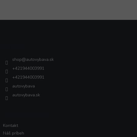
Z
á
p
ä
Kontakt
t
i
shop
@
autovybava.sk
e
+421944003991
+421944003991
autovybava
autovybava.sk
VŠETKO O NÁKUPE
Kontakt
Náš príbeh