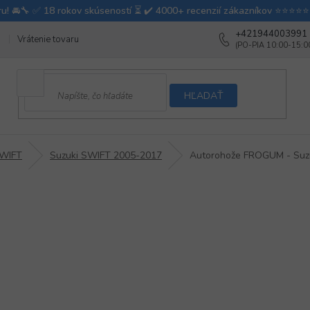
+421944003991
Vrátenie tovaru
Ako testujeme autodoplnky
Ako balíme v autovy
HĽADAŤ
SWIFT
Suzuki SWIFT 2005-2017
Autorohože FROGUM - Suzu