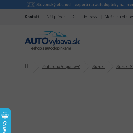
Prejsť
Kontakt
Náš príbeh
Cena dopravy
Možnosti platby
na
obsah
Domov
Autorohože gumové
Suzuki
Suzuki 