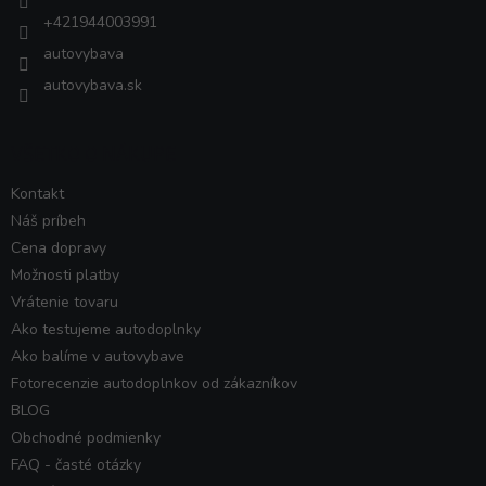
+421944003991
autovybava
autovybava.sk
VŠETKO O NÁKUPE
Kontakt
Náš príbeh
Cena dopravy
Možnosti platby
Vrátenie tovaru
Ako testujeme autodoplnky
Ako balíme v autovybave
Fotorecenzie autodoplnkov od zákazníkov
BLOG
Obchodné podmienky
FAQ - časté otázky