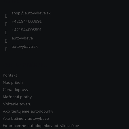
Kontakt
t
i
shop
@
autovybava.sk
e
+421944003991
+421944003991
autovybava
autovybava.sk
VŠETKO O NÁKUPE
Kontakt
Náš príbeh
Cena dopravy
Možnosti platby
Vrátenie tovaru
Ako testujeme autodoplnky
Ako balíme v autovybave
Fotorecenzie autodoplnkov od zákazníkov