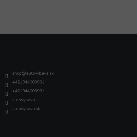
Z
á
p
ä
Kontakt
t
i
shop
@
autovybava.sk
e
+421944003991
+421944003991
autovybava
autovybava.sk
VŠETKO O NÁKUPE