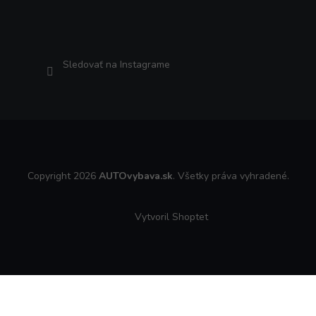
Sledovať na Instagrame
Copyright 2026
AUTOvybava.sk
. Všetky práva vyhradené.
Vytvoril Shoptet