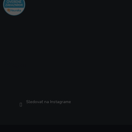
Instagram
×
✔️ Overené produkty. 💬
Radi poradíme.
Sledovať na Instagrame
🛒 Špecializovaný
SLOVENSKÝ e-shop už
od roku 2007
4,8⭐ zo 4000+ recenzií