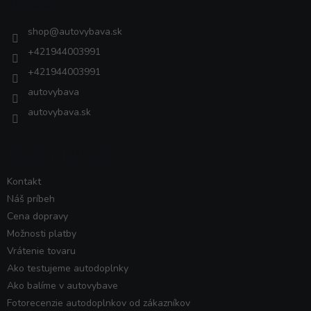
Kontakt
t
i
shop
@
autovybava.sk
e
+421944003991
+421944003991
autovybava
autovybava.sk
VŠETKO O NÁKUPE
Kontakt
Náš príbeh
Cena dopravy
Možnosti platby
Vrátenie tovaru
Ako testujeme autodoplnky
Ako balíme v autovybave
Fotorecenzie autodoplnkov od zákazníkov