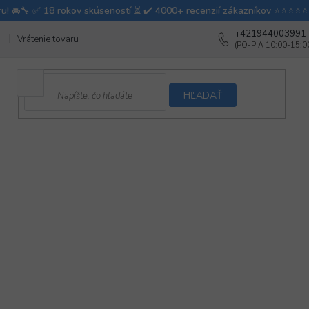
+421944003991
Vrátenie tovaru
Ako testujeme autodoplnky
Ako balíme v autovy
HĽADAŤ