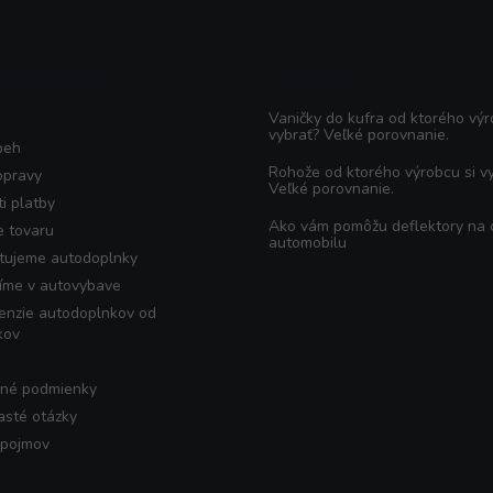
KO O NÁKUPE
Poradňa
Vaničky do kufra od ktorého výr
vybrať? Veľké porovnanie.
beh
Rohože od ktorého výrobcu si v
opravy
Veľké porovnanie.
i platby
Ako vám pomôžu deflektory na
e tovaru
automobilu
tujeme autodoplnky
íme v autovybave
enzie autodoplnkov od
kov
né podmienky
asté otázky
 pojmov