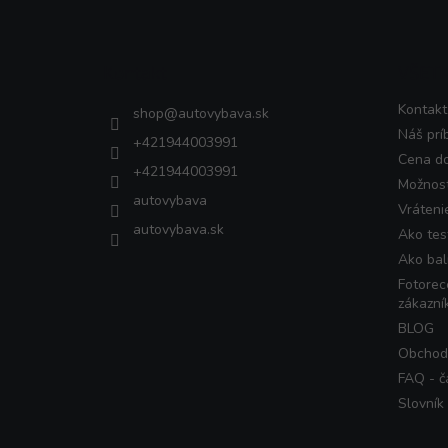
á
p
ä
Kontakt
VŠET
t
i
Kontakt
shop
@
autovybava.sk
e
Náš prí
+421944003991
Cena d
+421944003991
Možnost
autovybava
Vráteni
autovybava.sk
Ako tes
Ako bal
Fotorec
zákazní
BLOG
Obchod
FAQ - č
Slovník