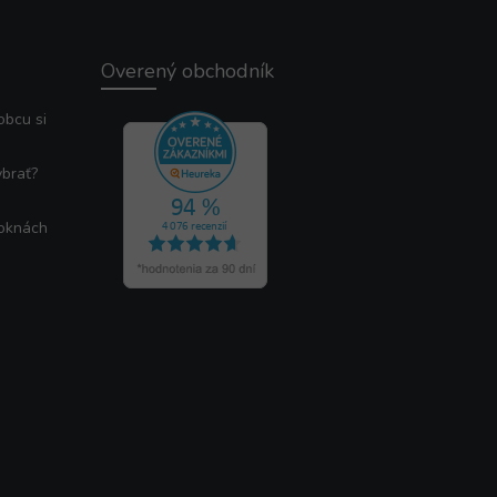
Overený obchodník
obcu si
ybrať?
 oknách