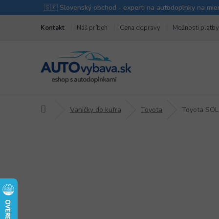
Prejsť
Kontakt
Náš príbeh
Cena dopravy
Možnosti platby
na
obsah
Domov
Vaničky do kufra
Toyota
Toyota SOL