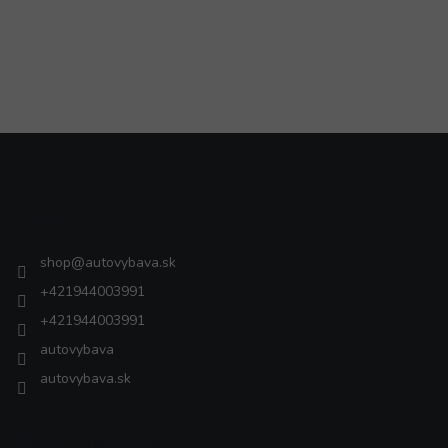
Z
á
p
ä
Kontakt
t
i
shop
@
autovybava.sk
e
+421944003991
+421944003991
autovybava
autovybava.sk
VŠETKO O NÁKUPE