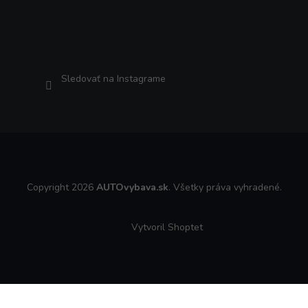
Sledovať na Instagrame
Copyright 2026
AUTOvybava.sk
. Všetky práva vyhradené.
Vytvoril Shoptet