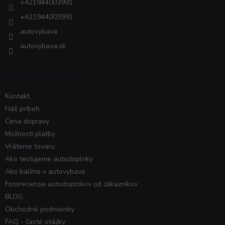
+421944003991
+421944003991
autovybava
autovybava.sk
VŠETKO O NÁKUPE
Kontakt
Náš príbeh
Cena dopravy
Možnosti platby
Vrátenie tovaru
Ako testujeme autodoplnky
Ako balíme v autovybave
Fotorecenzie autodoplnkov od zákazníkov
BLOG
Obchodné podmienky
FAQ - časté otázky