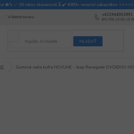
+421944003991
Vrátenie tovaru
Ako testujeme autodoplnky
Ako balíme v autovy
HĽADAŤ
DE
Gumová vaňa kufra NOVLINE - Jeep Renegade DVOJDNO-H