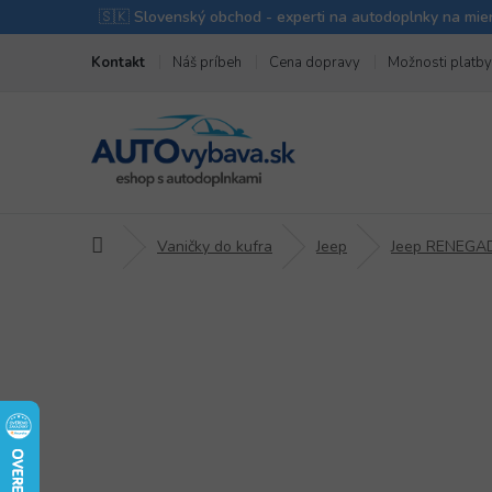
Prejsť
Kontakt
Náš príbeh
Cena dopravy
Možnosti platby
na
obsah
Domov
Vaničky do kufra
Jeep
Jeep RENEGA