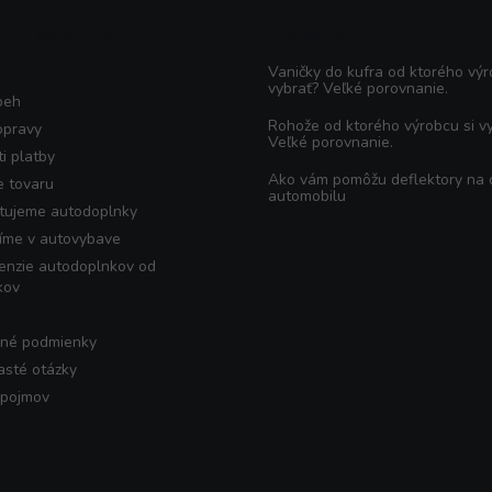
KO O NÁKUPE
Poradňa
Vaničky do kufra od ktorého výr
vybrať? Veľké porovnanie.
beh
Rohože od ktorého výrobcu si v
opravy
Veľké porovnanie.
i platby
Ako vám pomôžu deflektory na
e tovaru
automobilu
tujeme autodoplnky
íme v autovybave
enzie autodoplnkov od
kov
né podmienky
asté otázky
 pojmov