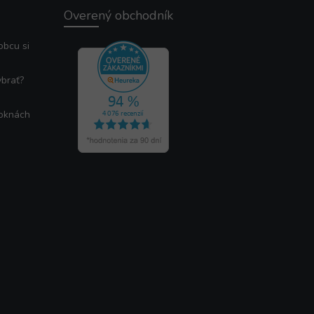
Overený obchodník
obcu si
ybrať?
 oknách