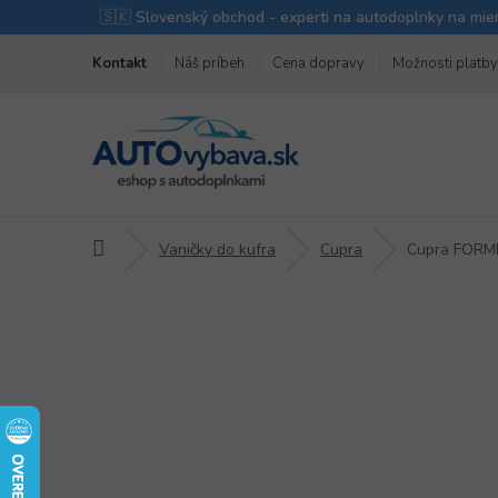
Prejsť
Kontakt
Náš príbeh
Cena dopravy
Možnosti platby
na
obsah
Domov
Vaničky do kufra
Cupra
Cupra FOR