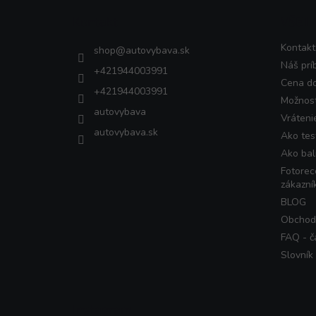
ä
Kontakt
VŠET
t
i
Kontakt
shop
@
autovybava.sk
e
Náš prí
+421944003991
Cena d
+421944003991
Možnost
autovybava
Vráteni
autovybava.sk
Ako tes
Ako bal
Fotorec
zákazní
BLOG
Obchod
FAQ - č
Slovník
Instagram