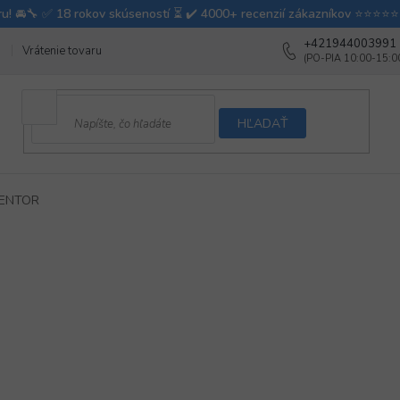
+421944003991
Vrátenie tovaru
Ako testujeme autodoplnky
Ako balíme v autovy
HĽADAŤ
MENTOR