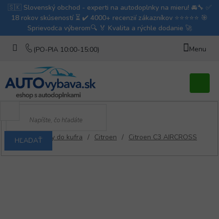
Prejsť
na
obsah
Nákupn
košík
/
Vaničky do kufra
/
Citroen
/
Citroen C3 AIRCROSS
HĽADAŤ
Domov