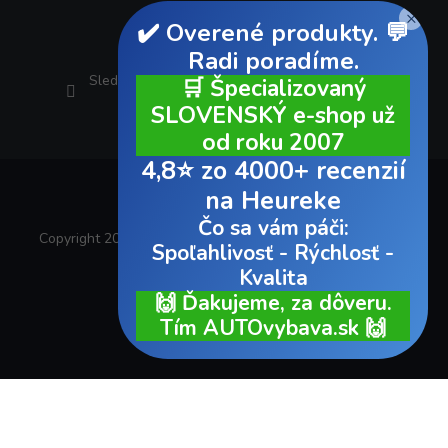
×
✔️ Overené produkty. 💬
Radi poradíme.
Sledovať na Instagrame
🛒 Špecializovaný
SLOVENSKÝ e-shop už
od roku 2007
4,8⭐ zo 4000+ recenzií
na Heureke
Čo sa vám páči:
Copyright 2026
AUTOvybava.sk
. Všetky práva vyhradené.
Spoľahlivosť - Rýchlosť -
Kvalita
Vytvoril Shoptet
🙌 Ďakujeme, za dôveru.
Tím AUTOvybava.sk 🙌