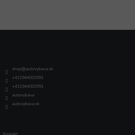
Z
á
p
ä
Kontakt
t
i
shop
@
autovybava.sk
e
+421944003991
+421944003991
autovybava
autovybava.sk
VŠETKO O NÁKUPE
Kontakt