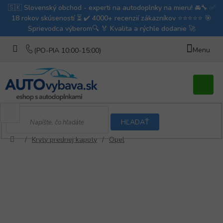
Prejsť
na
obsah
Nákupn
košík
HĽADAŤ
/
Kryty prednej kapoty
/
Opel
Domov