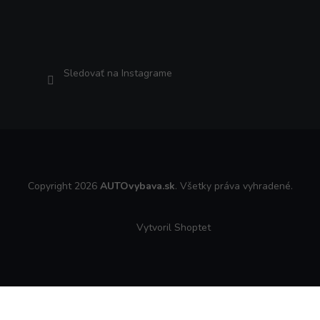
Sledovať na Instagrame
Copyright 2026
AUTOvybava.sk
. Všetky práva vyhradené.
Vytvoril Shoptet