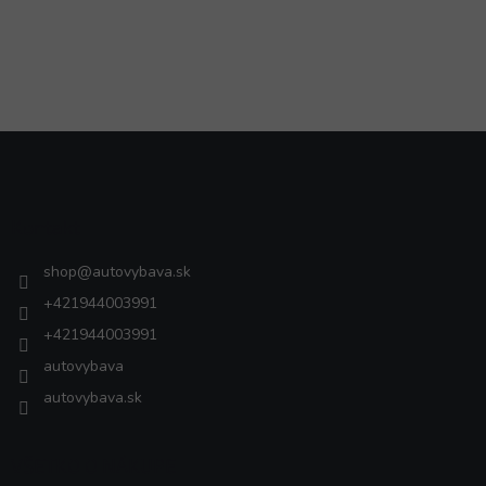
Z
á
p
ä
Kontakt
t
i
shop
@
autovybava.sk
e
+421944003991
+421944003991
autovybava
autovybava.sk
VŠETKO O NÁKUPE