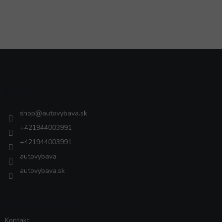
Z
á
p
ä
Kontakt
t
i
shop
@
autovybava.sk
e
+421944003991
+421944003991
autovybava
autovybava.sk
VŠETKO O NÁKUPE
Kontakt