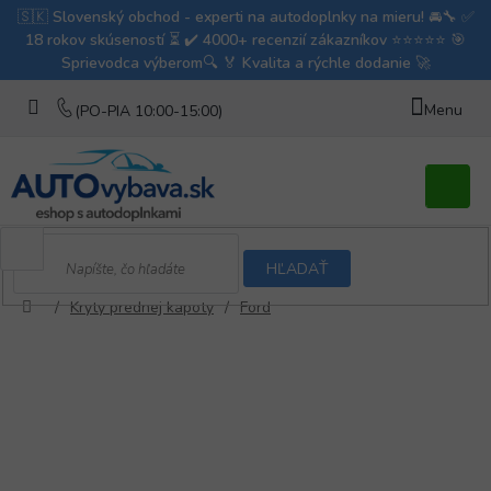
Prejsť
na
obsah
Nákupn
košík
HĽADAŤ
/
Kryty prednej kapoty
/
Ford
Domov