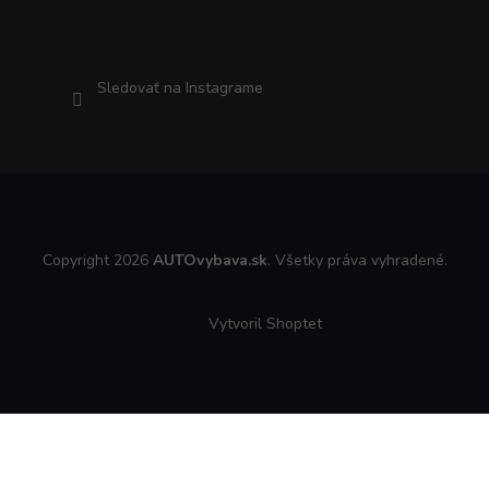
Sledovať na Instagrame
Copyright 2026
AUTOvybava.sk
. Všetky práva vyhradené.
Vytvoril Shoptet