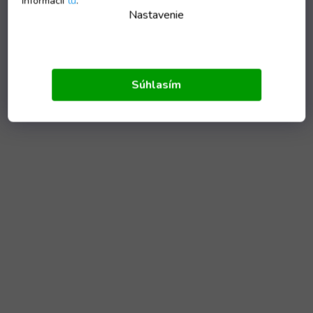
informácií
tu
.
Nastavenie
Súhlasím