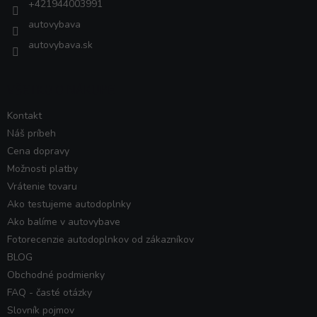
+421944003991
autovybava
autovybava.sk
VŠETKO O NÁKUPE
Kontakt
Náš príbeh
Cena dopravy
Možnosti platby
Vrátenie tovaru
Ako testujeme autodoplnky
Ako balíme v autovybave
Fotorecenzie autodoplnkov od zákazníkov
BLOG
Obchodné podmienky
FAQ - časté otázky
Slovník pojmov