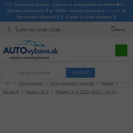
Prejsť
na
obsah
Nákupn
košík
HĽADAŤ
/
Lišty na auto
/
Lišty na zadný nárazník
/
Mazda
/
Domov
Mazda 6
/
Mazda CX-5
/
Mazda CX-5 2012-2017 - CX-5 I.