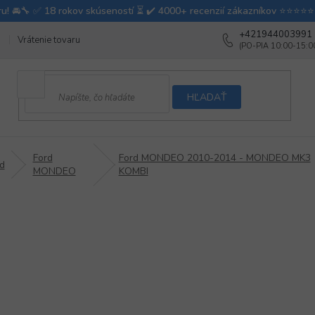
+421944003991
Vrátenie tovaru
Ako testujeme autodoplnky
Ako balíme v autovy
HĽADAŤ
Ford
Ford MONDEO 2010-2014 - MONDEO MK3
d
MONDEO
KOMBI