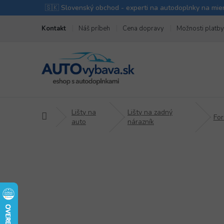
Prejsť
Kontakt
Náš príbeh
Cena dopravy
Možnosti platby
na
obsah
Lišty na
Lišty na zadný
Domov
For
auto
nárazník