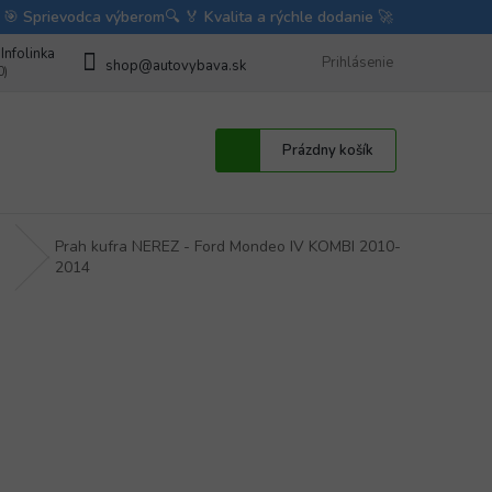
bave
Fotorecenzie autodoplnkov od zákazníkov
Prihlásenie
BLOG
Obchodné 
shop@autovybava.sk
Nákupný
Prázdny košík
košík
Prah kufra NEREZ - Ford Mondeo IV KOMBI 2010-
2014