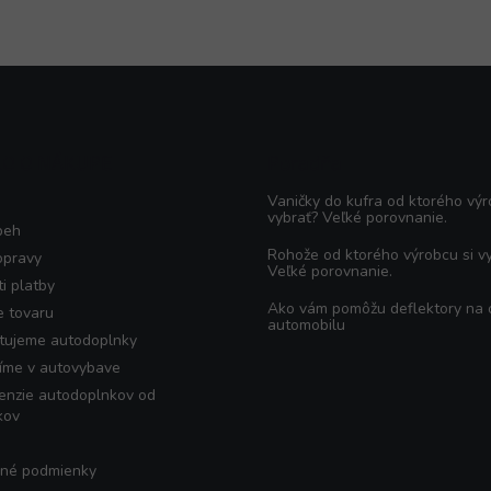
KO O NÁKUPE
Poradňa
Vaničky do kufra od ktorého výr
vybrať? Veľké porovnanie.
beh
Rohože od ktorého výrobcu si v
opravy
Veľké porovnanie.
i platby
Ako vám pomôžu deflektory na
e tovaru
automobilu
tujeme autodoplnky
íme v autovybave
enzie autodoplnkov od
kov
né podmienky