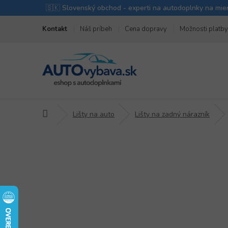
Prejsť
Kontakt
Náš príbeh
Cena dopravy
Možnosti platby
na
obsah
Domov
Lišty na auto
Lišty na zadný nárazník