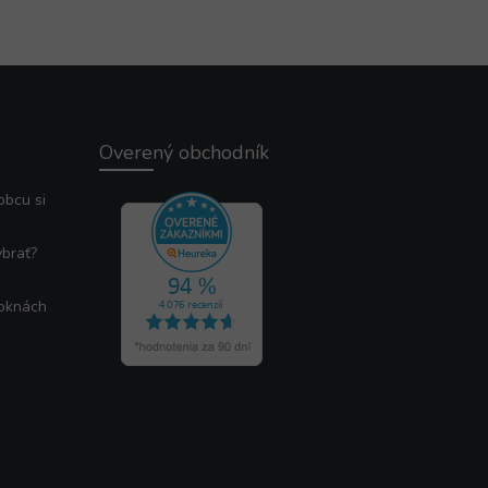
Overený obchodník
obcu si
ybrať?
 oknách