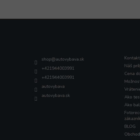
Z
á
p
ä
Kontakt
VŠET
t
i
Kontakt
shop
@
autovybava.sk
e
Náš prí
+421944003991
Cena d
+421944003991
Možnost
autovybava
Vráteni
autovybava.sk
Ako tes
Ako bal
Fotorec
zákazní
BLOG
Obchod