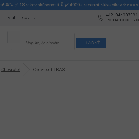
+421944003991
Vrátenie tovaru
Ako testujeme autodoplnky
Ako balíme v autovy
HĽADAŤ
Chevrolet
Chevrolet TRAX