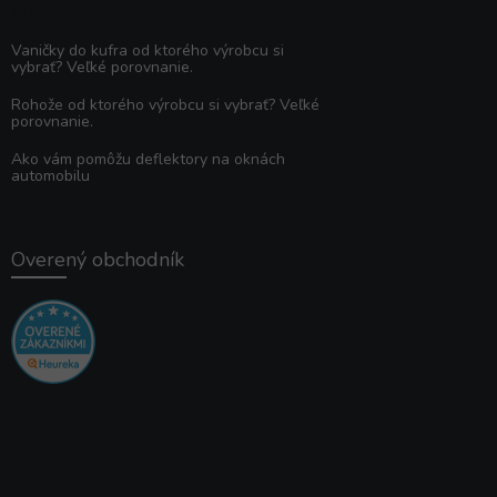
Poradňa
Vaničky do kufra od ktorého výrobcu si
vybrať? Veľké porovnanie.
Rohože od ktorého výrobcu si vybrať? Veľké
porovnanie.
Ako vám pomôžu deflektory na oknách
automobilu
Overený obchodník
×
✔️ Overené produkty. 💬
Radi poradíme.