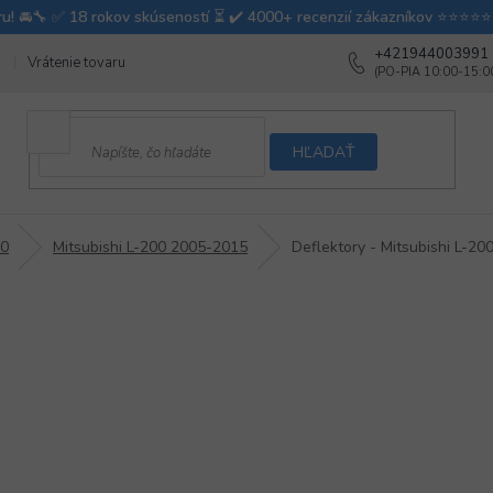
+421944003991
Vrátenie tovaru
Ako testujeme autodoplnky
Ako balíme v autovy
HĽADAŤ
00
Mitsubishi L-200 2005-2015
Deflektory - Mitsubishi L-