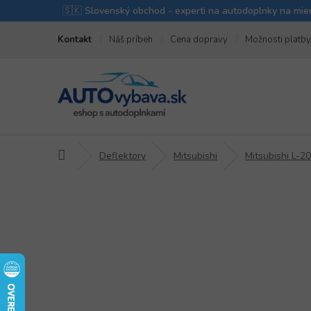
Prejsť
Kontakt
Náš príbeh
Cena dopravy
Možnosti platby
na
obsah
Domov
Deflektory
Mitsubishi
Mitsubishi L-2