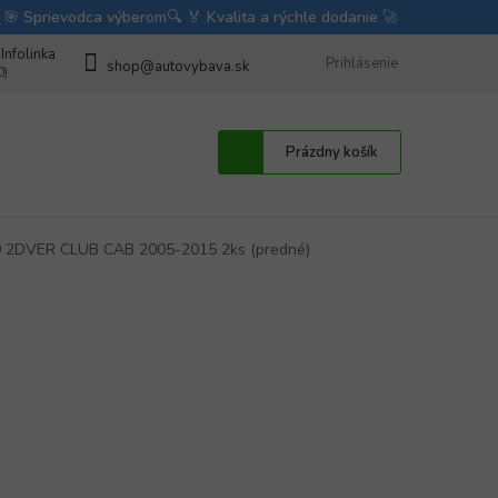
bave
Fotorecenzie autodoplnkov od zákazníkov
Prihlásenie
BLOG
Obchodné 
shop@autovybava.sk
Nákupný
Prázdny košík
košík
200 2DVER CLUB CAB 2005-2015 2ks (predné)