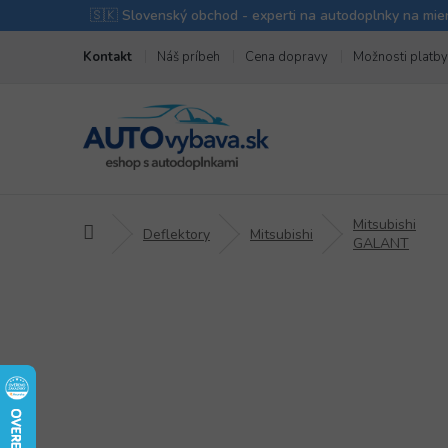
Prejsť
Kontakt
Náš príbeh
Cena dopravy
Možnosti platby
na
obsah
Mitsubishi
Domov
Deflektory
Mitsubishi
GALANT