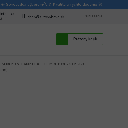
bave
Fotorecenzie autodoplnkov od zákazníkov
Prihlásenie
BLOG
Obchodné 
shop@autovybava.sk
Nákupný
Prázdny košík
košík
 - Mitsubishi Galant EAO COMBI 1996-2005 4ks
dné)