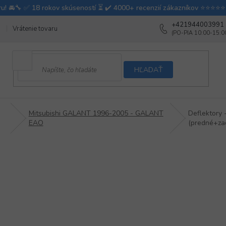
+421944003991
Vrátenie tovaru
Ako testujeme autodoplnky
Ako balíme v autovy
HĽADAŤ
Mitsubishi GALANT 1996-2005 - GALANT
Deflektory
EAO
(predné+za