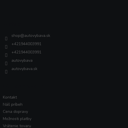
Z
á
p
ä
Kontakt
t
i
shop
@
autovybava.sk
e
+421944003991
+421944003991
autovybava
autovybava.sk
VŠETKO O NÁKUPE
Kontakt
Náš príbeh
Cena dopravy
Možnosti platby
Vrátenie tovaru