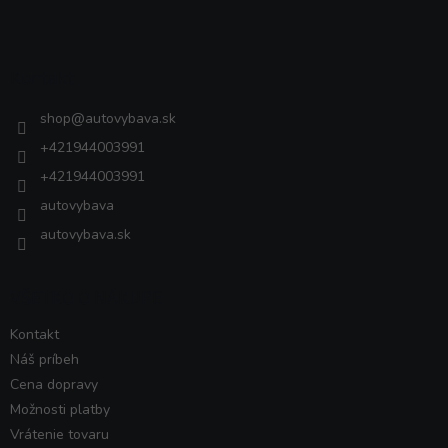
á
p
ä
Kontakt
t
i
shop
@
autovybava.sk
e
+421944003991
+421944003991
autovybava
autovybava.sk
VŠETKO O NÁKUPE
Kontakt
Náš príbeh
Cena dopravy
Možnosti platby
Vrátenie tovaru