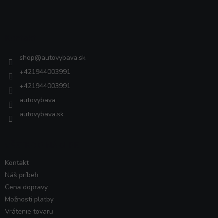
á
p
ä
Kontakt
t
i
shop
@
autovybava.sk
e
+421944003991
+421944003991
autovybava
autovybava.sk
VŠETKO O NÁKUPE
Kontakt
Náš príbeh
Cena dopravy
Možnosti platby
Vrátenie tovaru