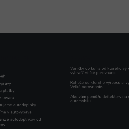
KO O NÁKUPE
Poradňa
Vaničky do kufra od ktorého výr
vybrať? Veľké porovnanie.
beh
Rohože od ktorého výrobcu si v
opravy
Veľké porovnanie.
i platby
Ako vám pomôžu deflektory na
e tovaru
automobilu
tujeme autodoplnky
íme v autovybave
enzie autodoplnkov od
kov