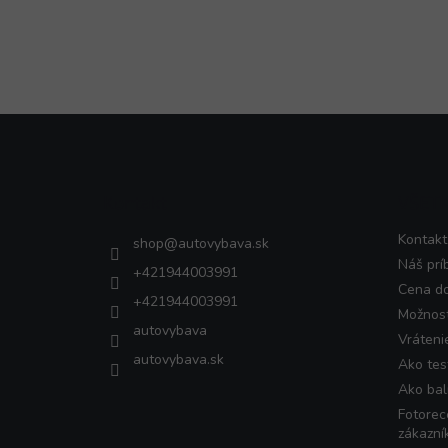
Z
á
p
ä
Kontakt
VŠET
t
i
Kontakt
shop
@
autovybava.sk
e
Náš prí
+421944003991
Cena d
+421944003991
Možnost
autovybava
Vráteni
autovybava.sk
Ako tes
Ako bal
Fotorec
zákazní