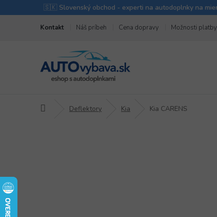
Prejsť
Kontakt
Náš príbeh
Cena dopravy
Možnosti platby
na
obsah
Domov
Deflektory
Kia
Kia CARENS