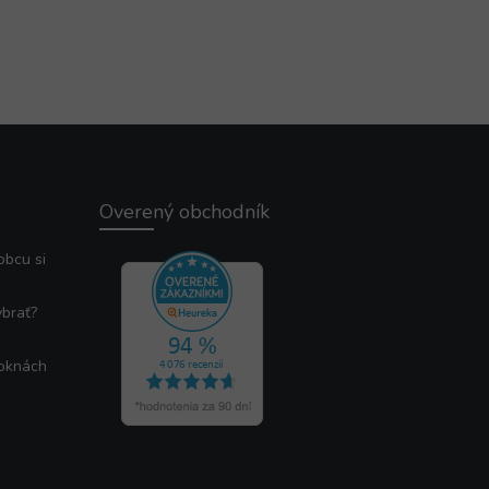
Overený obchodník
obcu si
ybrať?
 oknách