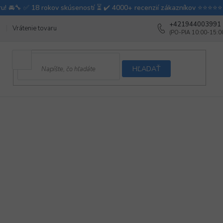
+421944003991
Vrátenie tovaru
Ako testujeme autodoplnky
Ako balíme v autovy
HĽADAŤ