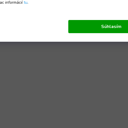
ac informácií
tu
.
Súhlasím