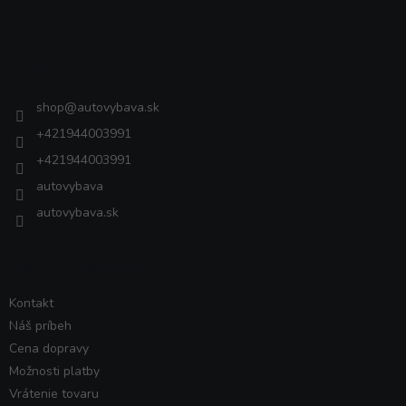
á
p
ä
Kontakt
t
i
shop
@
autovybava.sk
e
+421944003991
+421944003991
autovybava
autovybava.sk
VŠETKO O NÁKUPE
Kontakt
Náš príbeh
Cena dopravy
Možnosti platby
Vrátenie tovaru