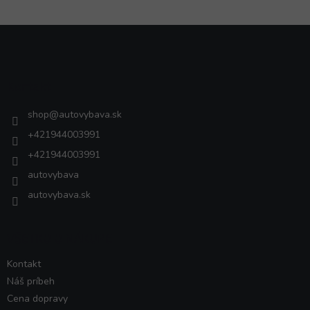
Z
á
p
ä
Kontakt
t
i
shop
@
autovybava.sk
e
+421944003991
+421944003991
autovybava
autovybava.sk
VŠETKO O NÁKUPE
Kontakt
Náš príbeh
Cena dopravy