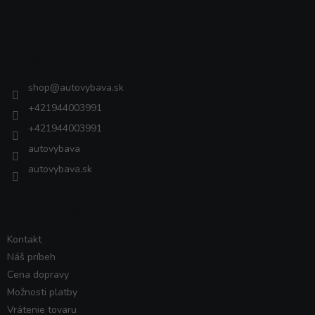
Z
á
p
ä
Kontakt
t
i
shop
@
autovybava.sk
e
+421944003991
+421944003991
autovybava
autovybava.sk
VŠETKO O NÁKUPE
Kontakt
Náš príbeh
Cena dopravy
Možnosti platby
Vrátenie tovaru