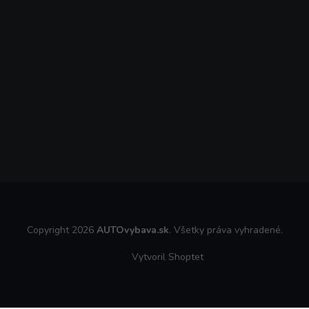
Copyright 2026
AUTOvybava.sk
. Všetky práva vyhradené.
Vytvoril Shoptet