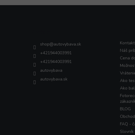
Z
á
p
ä
Kontakt
VŠET
t
i
Kontakt
shop
@
autovybava.sk
e
Náš prí
+421944003991
Cena d
+421944003991
Možnost
autovybava
Vráteni
autovybava.sk
Ako tes
Ako bal
Fotorec
zákazní
BLOG
Obchod
FAQ - č
Slovník