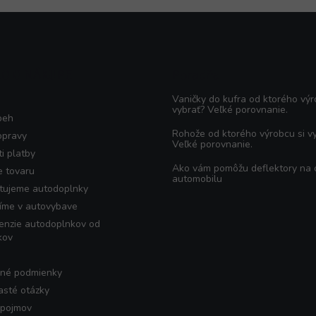
KO O NÁKUPE
Poradňa
Vaničky do kufra od ktorého výr
vybrať? Veľké porovnanie.
beh
Rohože od ktorého výrobcu si v
opravy
Veľké porovnanie.
i platby
Ako vám pomôžu deflektory na
e tovaru
automobilu
tujeme autodoplnky
íme v autovybave
enzie autodoplnkov od
kov
né podmienky
asté otázky
 pojmov