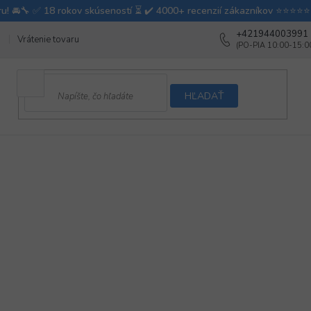
+421944003991
Vrátenie tovaru
Ako testujeme autodoplnky
Ako balíme v autovy
HĽADAŤ