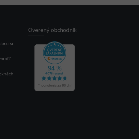
Overený obchodník
obcu si
ybrať?
 oknách