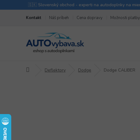
Prejsť
Kontakt
Náš príbeh
Cena dopravy
Možnosti platby
na
obsah
Domov
Deflektory
Dodge
Dodge CALIBER