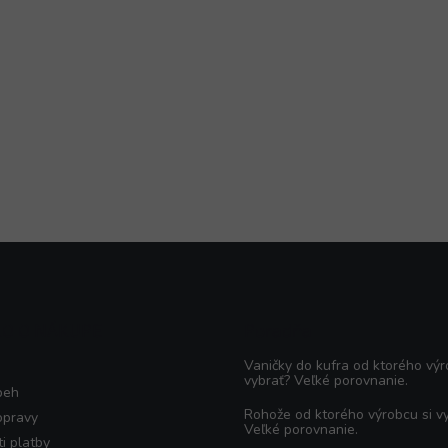
KO O NÁKUPE
Poradňa
Vaničky do kufra od ktorého výr
vybrať? Veľké porovnanie.
beh
Rohože od ktorého výrobcu si v
opravy
Veľké porovnanie.
i platby