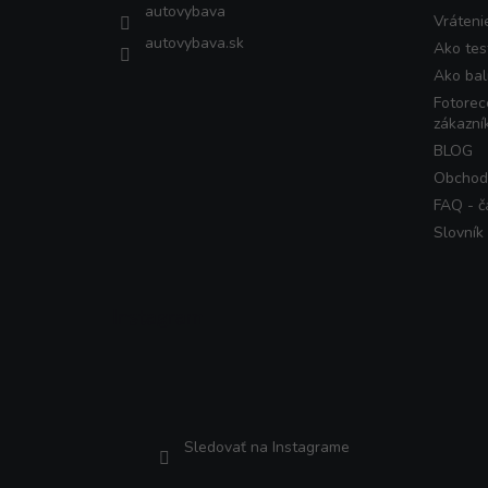
autovybava
Vráteni
autovybava.sk
Ako tes
Ako bal
Fotorec
zákazní
BLOG
Obchod
FAQ - č
Slovník
Instagram
Sledovať na Instagrame