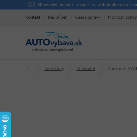
Prejsť
Kontakt
Náš príbeh
Cena dopravy
Možnosti platby
na
obsah
Domov
Deflektory
Chevrolet
Chevrolet EV