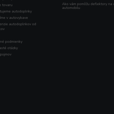
Ako vám pomôžu deflektory na
e tovaru
automobilu
tujeme autodoplnky
íme v autovybave
enzie autodoplnkov od
kov
né podmienky
asté otázky
 pojmov