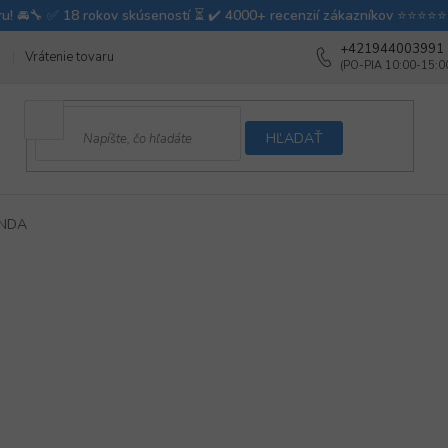
+421944003991
Vrátenie tovaru
Ako testujeme autodoplnky
Ako balíme v autovy
HĽADAŤ
ANDA