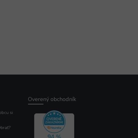
Overený obchodník
obcu si
ybrať?