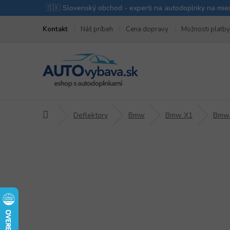
Prejsť
Kontakt
Náš príbeh
Cena dopravy
Možnosti platby
na
obsah
Domov
Deflektory
Bmw
Bmw X1
Bmw 