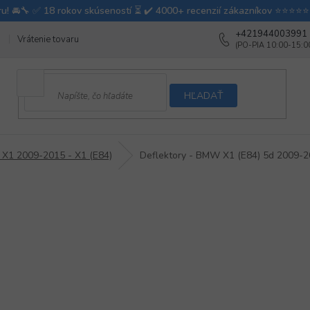
+421944003991
Vrátenie tovaru
Ako testujeme autodoplnky
Ako balíme v autovy
HĽADAŤ
X1 2009-2015 - X1 (E84)
Deflektory - BMW X1 (E84) 5d 2009-2