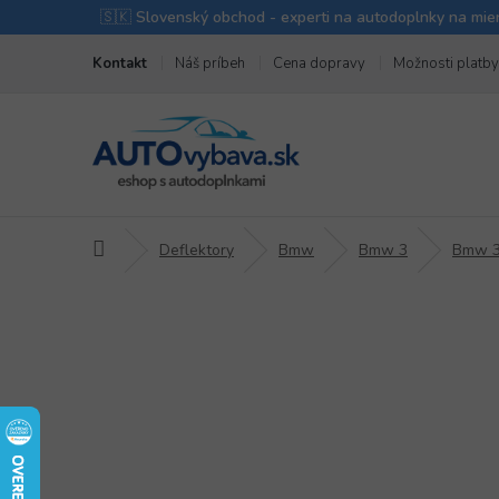
Prejsť
Kontakt
Náš príbeh
Cena dopravy
Možnosti platby
na
obsah
Domov
Deflektory
Bmw
Bmw 3
Bmw 3