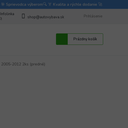
bave
Fotorecenzie autodoplnkov od zákazníkov
Prihlásenie
BLOG
Obchodné 
shop@autovybava.sk
Nákupný
Prázdny košík
košík
. 2005-2012 2ks (predné)