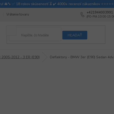
+421944003991
Vrátenie tovaru
Ako testujeme autodoplnky
Ako balíme v autovy
HĽADAŤ
 2005-2012 - 3 ER (E90)
Deflektory - BMW 3er (E90) Sedan 4dv