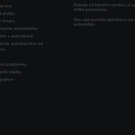
Rohože od ktorého výrobcu si v
opravy
Veľké porovnanie.
i platby
Ako vám pomôžu deflektory na
e tovaru
automobilu
tujeme autodoplnky
íme v autovybave
enzie autodoplnkov od
kov
né podmienky
asté otázky
 pojmov