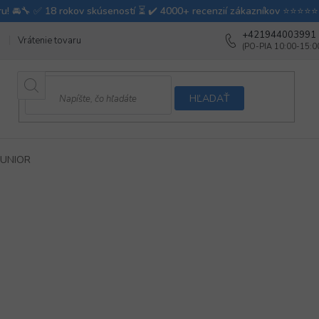
+421944003991
Vrátenie tovaru
Ako testujeme autodoplnky
Ako balíme v autovy
HĽADAŤ
JUNIOR