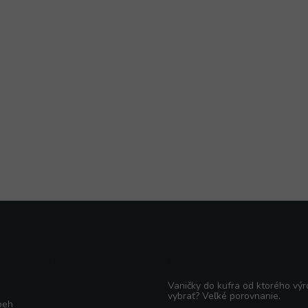
KO O NÁKUPE
Poradňa
Vaničky do kufra od ktorého výr
vybrať? Veľké porovnanie.
beh