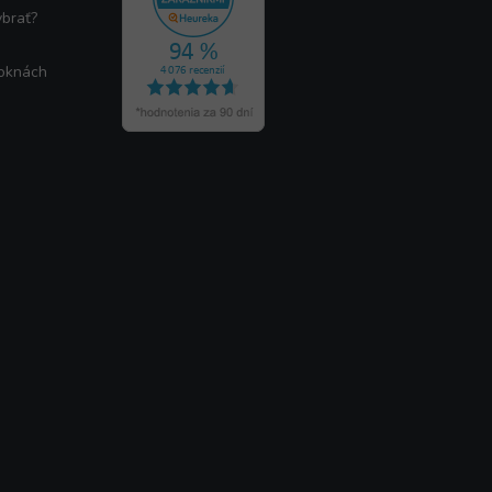
ybrať?
 oknách