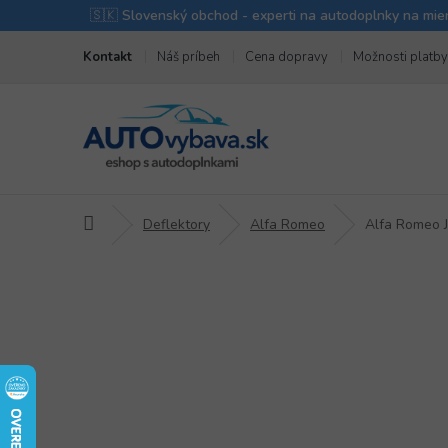
Prejsť
Kontakt
Náš príbeh
Cena dopravy
Možnosti platby
na
obsah
Domov
Deflektory
Alfa Romeo
Alfa Romeo 