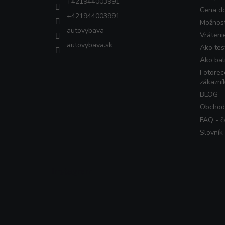
+421944003991
Cena d
+421944003991
Možnost
autovybava
Vráteni
autovybava.sk
Ako tes
Ako bal
Fotorec
zákazní
BLOG
Obchod
FAQ - č
Slovník
Instagram