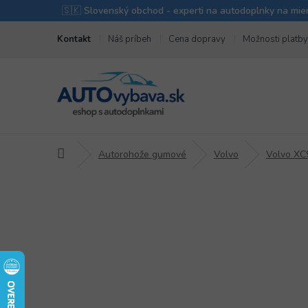
Prejsť
Kontakt
Náš príbeh
Cena dopravy
Možnosti platby
na
obsah
Domov
Autorohože gumové
Volvo
Volvo XC