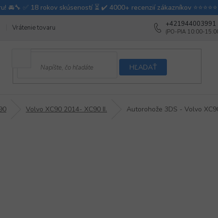
+421944003991
Vrátenie tovaru
Ako testujeme autodoplnky
Ako balíme v autovy
HĽADAŤ
90
Volvo XC90 2014- XC90 II.
Autorohože 3DS - Volvo XC9