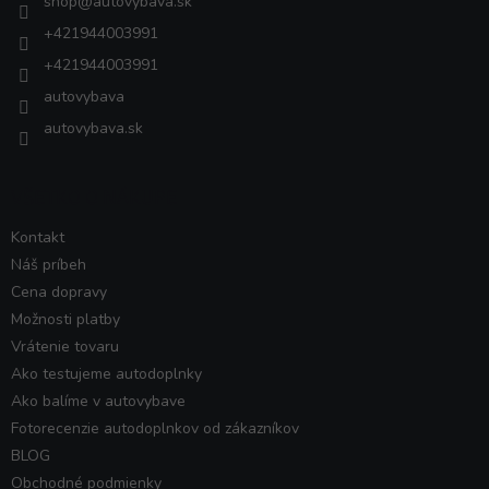
shop
@
autovybava.sk
e
+421944003991
+421944003991
autovybava
autovybava.sk
VŠETKO O NÁKUPE
Kontakt
Náš príbeh
Cena dopravy
Možnosti platby
Vrátenie tovaru
Ako testujeme autodoplnky
Ako balíme v autovybave
Fotorecenzie autodoplnkov od zákazníkov
BLOG
Obchodné podmienky