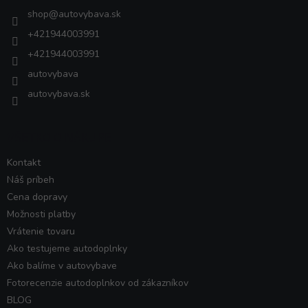
i
shop
@
autovybava.sk
e
+421944003991
+421944003991
autovybava
autovybava.sk
VŠETKO O NÁKUPE
Kontakt
Náš príbeh
Cena dopravy
Možnosti platby
Vrátenie tovaru
Ako testujeme autodoplnky
Ako balíme v autovybave
Fotorecenzie autodoplnkov od zákazníkov
BLOG