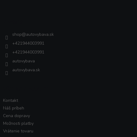
á
p
ä
Kontakt
t
i
shop
@
autovybava.sk
e
+421944003991
+421944003991
autovybava
autovybava.sk
VŠETKO O NÁKUPE
Kontakt
Náš príbeh
Cena dopravy
Možnosti platby
Vrátenie tovaru