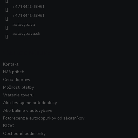
e
+421944003991
+421944003991
autovybava
autovybava.sk
VŠETKO O NÁKUPE
Kontakt
Náš príbeh
Cena dopravy
Možnosti platby
Vrátenie tovaru
Ako testujeme autodoplnky
Ako balíme v autovybave
Fotorecenzie autodoplnkov od zákazníkov
BLOG
Obchodné podmienky