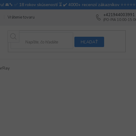
+421944003991
Vrátenie tovaru
Ako testujeme autodoplnky
Ako balíme v autovy
HĽADAŤ
arRay