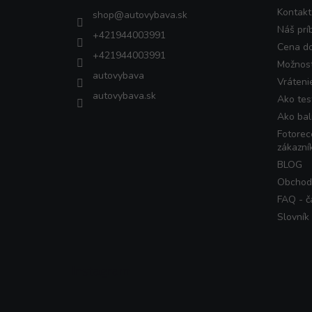
i
Kontakt
shop
@
autovybava.sk
e
Náš prí
+421944003991
Cena d
+421944003991
Možnost
autovybava
Vráteni
autovybava.sk
Ako tes
Ako bal
Fotorec
zákazní
BLOG
Obchod
FAQ - č
Slovník
Instagram