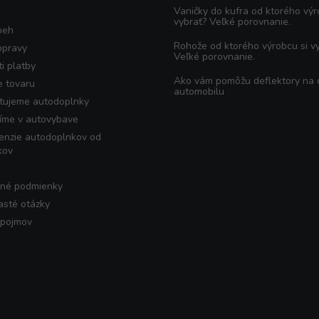
Vaničky do kufra od ktorého výr
vybrať? Veľké porovnanie.
beh
Rohože od ktorého výrobcu si v
opravy
Veľké porovnanie.
i platby
Ako vám pomôžu deflektory na
e tovaru
automobilu
tujeme autodoplnky
íme v autovybave
enzie autodoplnkov od
kov
né podmienky
asté otázky
 pojmov