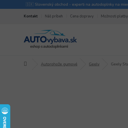
Prejsť
Kontakt
Náš príbeh
Cena dopravy
Možnosti platby
na
obsah
Domov
Autorohože gumové
Geely
Geely St