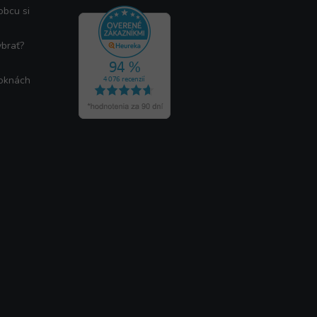
obcu si
ybrať?
 oknách